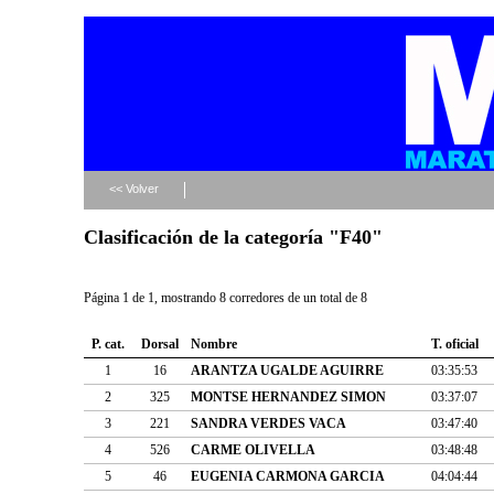
<< Volver
Clasificación de la categoría "F40"
Página 1 de 1, mostrando 8 corredores de un total de 8
P. cat.
Dorsal
Nombre
T. oficial
1
16
ARANTZA UGALDE AGUIRRE
03:35:53
2
325
MONTSE HERNANDEZ SIMON
03:37:07
3
221
SANDRA VERDES VACA
03:47:40
4
526
CARME OLIVELLA
03:48:48
5
46
EUGENIA CARMONA GARCIA
04:04:44