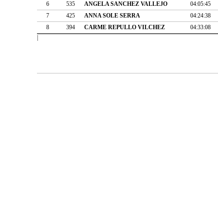
6
535
ANGELA SANCHEZ VALLEJO
04:05:45
7
425
ANNA SOLE SERRA
04:24:38
8
394
CARME REPULLO VILCHEZ
04:33:08
|