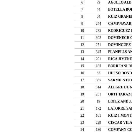
6
79
AGULLO ALB
7
44
BOTELLA BO
8
64
RUIZ GRANE
9
244
CAMP NAVAR
10
275
RODRIGUEZ 
11
302
DOMENECH G
12
271
DOMINGUEZ 
13
345
PLANELLS A
14
201
RICA JIMEN
15
185
BORREANI R
16
63
HUESO DOND
17
365
SARMIENTO 
18
314
ALEGRE DE 
19
231
ORTI TARAZ
20
19
LOPEZ ANDUJ
21
172
LATORRE SA
22
101
RUIZ I MONT
23
229
CISCAR VIL
24
136
COMPANY CO