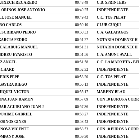
UIXECH RECAREDO
00:48:49
C.D. SPRINTERS
LORINOS JOSE ANTONIO
00:49:25
INDEPENDIENTE
LL JOSE MANUEL
00:49:43
C.C. TOS PELAT
RO CARLOS
00:50:10
CLUB CUQUI
ESCRIBANO PEDRO
00:50:33
C.A. GALAPAGOS
ARCIA PEDRO
00:51:27
NOTARIA DOMENECH
CALABUIG MANUEL
00:51:31
NOTARIA DOMENECH
NDREU EVARISTO
00:51:56
C.A. AMUNT AVALL
EZ ANGEL
00:51:58
C.C. LA MARXETA - B
ICHARD
00:52:32
INDEPENDIENTE
ERIS PEPE
00:53:20
C.C. TOS PELAT
GAVIRA DIEGO
00:55:13
INDEPENDIENTE
MIQUEL VICTOR
00:55:17
MARENY BLAU
ONA JUAN RAMON
00:57:09
CON 10 EUROS A COR
AR AGUIRIANO JUAN J
00:57:36
INDEPENDIENTE
NJAIME GABRIEL
00:58:27
INDEPENDIENTE
ESINOS GINES
00:58:43
INDEPENDIENTE
ANOVA VICENTE
00:58:53
CON 10 EUROS A COR
MPANY JOSE
00:59:30
INDEPENDIENTE