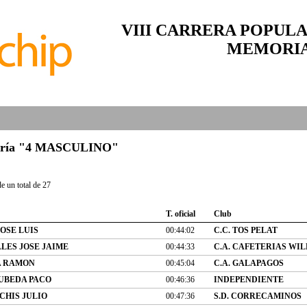
VIII CARRERA POPULA
MEMORIA
tegoría "4 MASCULINO"
e un total de 27
T. oficial
Club
OSE LUIS
00:44:02
C.C. TOS PELAT
LES JOSE JAIME
00:44:33
C.A. CAFETERIAS WI
A RAMON
00:45:04
C.A. GALAPAGOS
UBEDA PACO
00:46:36
INDEPENDIENTE
CHIS JULIO
00:47:36
S.D. CORRECAMINOS