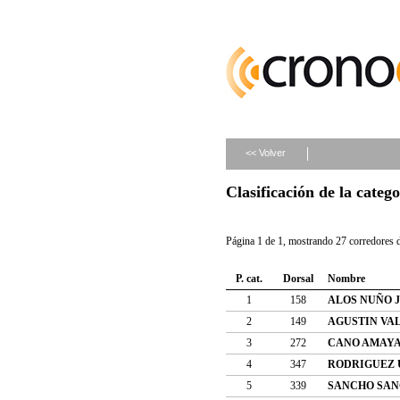
<< Volver
Clasificación de la ca
Página 1 de 1, mostrando 27 corredores d
P. cat.
Dorsal
Nombre
1
158
ALOS NUÑO J
2
149
AGUSTIN VAL
3
272
CANO AMAY
4
347
RODRIGUEZ 
5
339
SANCHO SAN