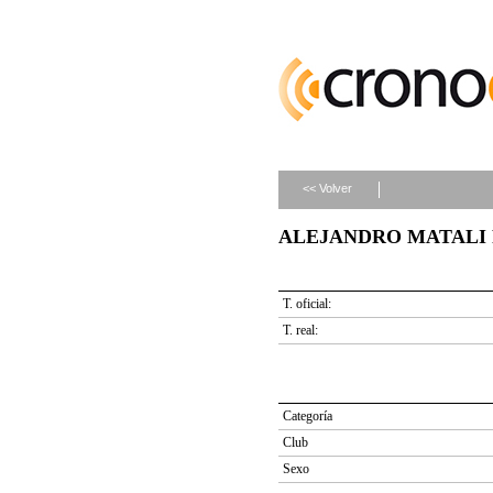
<< Volver
ALEJANDRO MATALI PA
T. oficial:
T. real:
Categoría
Club
Sexo