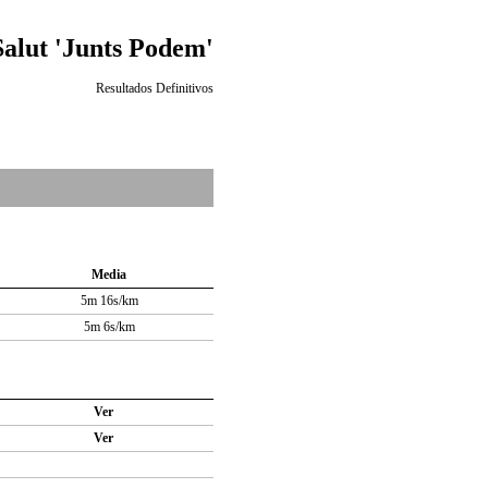
Salut 'Junts Podem'
Resultados Definitivos
Media
5m 16s/km
5m 6s/km
Ver
Ver