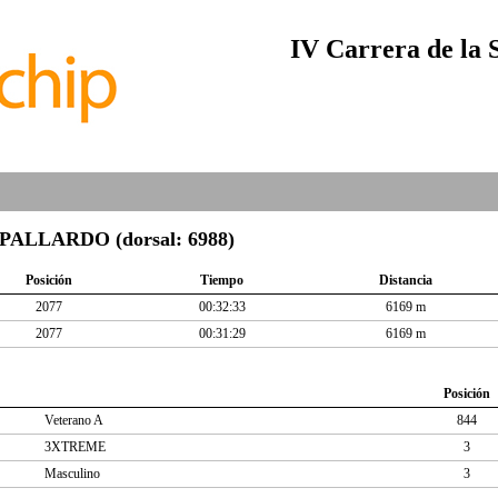
IV Carrera de la 
LLARDO (dorsal: 6988)
Posición
Tiempo
Distancia
2077
00:32:33
6169 m
2077
00:31:29
6169 m
Posición
Veterano A
844
3XTREME
3
Masculino
3