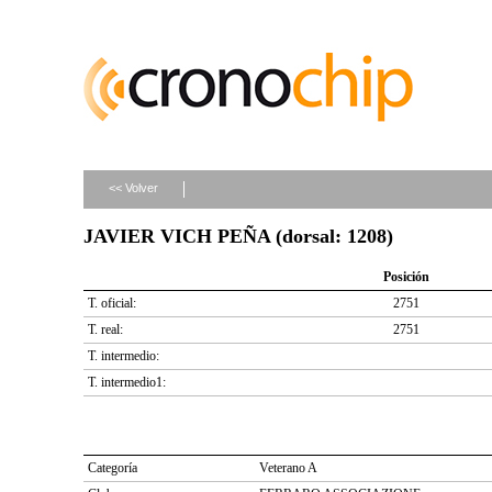
<< Volver
JAVIER VICH PEÑA (dorsal: 1208)
Posición
T. oficial:
2751
T. real:
2751
T. intermedio:
T. intermedio1:
Categoría
Veterano A