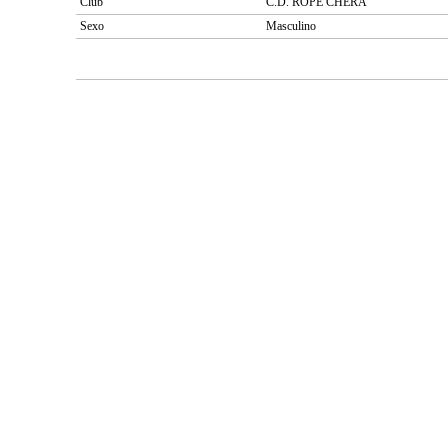
Club
C.D. ROPE CHERA
Sexo
Masculino