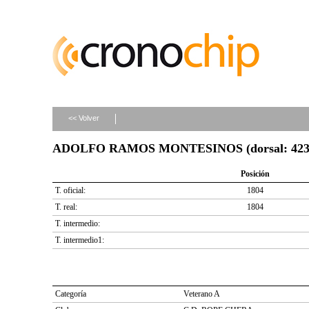
<< Volver
ADOLFO RAMOS MONTESINOS (dorsal: 423
Posición
T. oficial:
1804
T. real:
1804
T. intermedio:
T. intermedio1:
Categoría
Veterano A