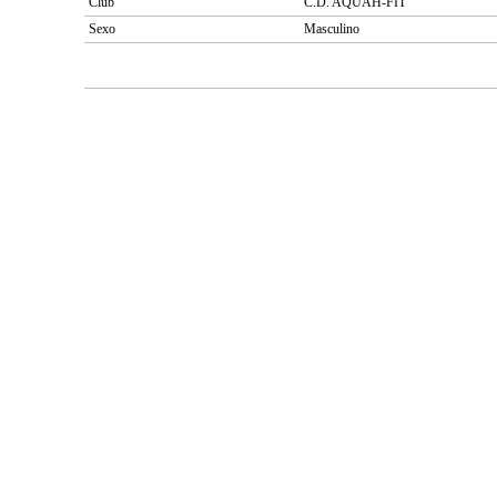
Club
C.D. AQUAH-FIT
Sexo
Masculino