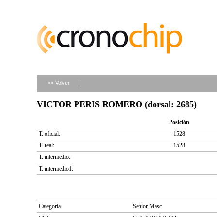
<< Volver
VICTOR PERIS ROMERO (dorsal: 2685)
Posición
T. oficial:
1528
T. real:
1528
T. intermedio:
T. intermedio1:
Categoría
Senior Masc