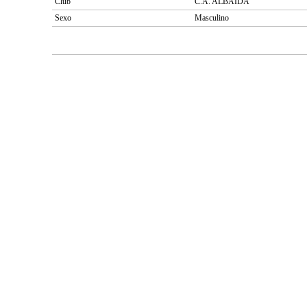
Club
C.A. ALBAIDA
Sexo
Masculino