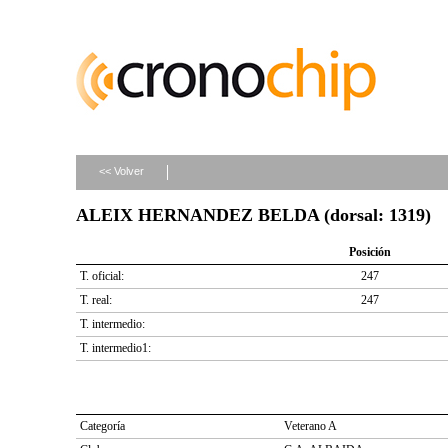
<< Volver
ALEIX HERNANDEZ BELDA (dorsal: 1319)
Posición
T. oficial:
247
T. real:
247
T. intermedio:
T. intermedio1:
Categoría
Veterano A