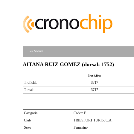
<< Volver
AITANA RUIZ GOMEZ (dorsal: 1752)
Posición
T. oficial:
3717
T. real:
3717
Categoría
Cadete F
Club
TRIESPORT TURIS, C.A.
Sexo
Femenino