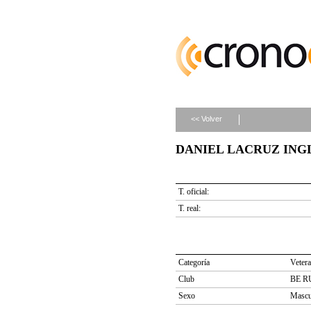
<< Volver
DANIEL LACRUZ INGLES
T. oficial:
T. real:
Categoría
Veter
Club
BE R
Sexo
Mascu