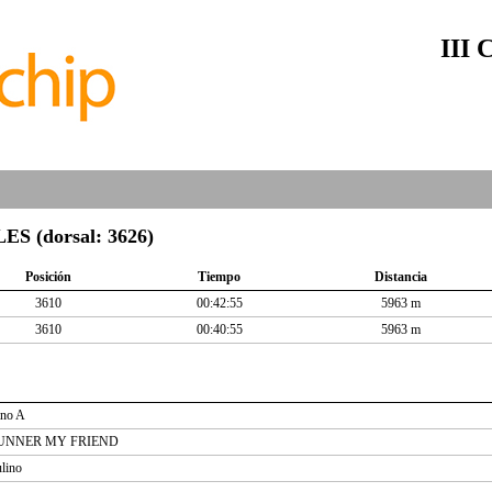
III 
 (dorsal: 3626)
Posición
Tiempo
Distancia
3610
00:42:55
5963 m
3610
00:40:55
5963 m
ano A
UNNER MY FRIEND
lino