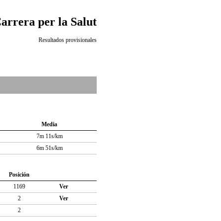
Carrera per la Salut
Resultados provisionales
Media
7m 11s/km
6m 51s/km
Posición
1169
Ver
2
Ver
2