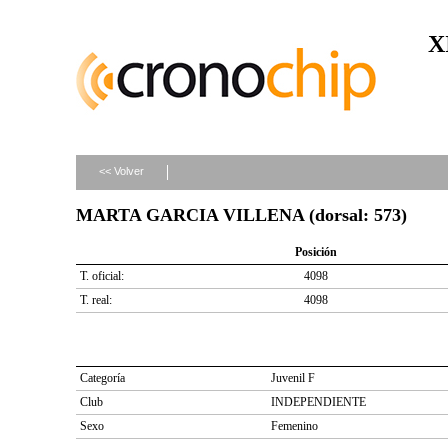
X
<< Volver
MARTA GARCIA VILLENA (dorsal: 573)
Posición
T. oficial:
4098
T. real:
4098
Categoría
Juvenil F
Club
INDEPENDIENTE
Sexo
Femenino