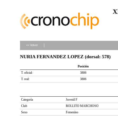
X
<< Volver
NURIA FERNANDEZ LOPEZ (dorsal: 578)
Posición
T. oficial:
3806
T. real:
3806
Categoría
Juvenil F
Club
ROLLITO MARCHOSO
Sexo
Femenino