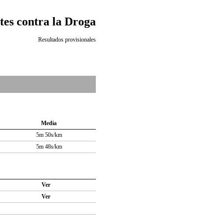
es contra la Droga
Resultados provisionales
Media
5m 50s/km
5m 48s/km
Ver
Ver