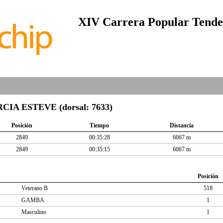
XIV Carrera Popular Tendet
IA ESTEVE (dorsal: 7633)
Posición
Tiempo
Distancia
2849
00:35:28
6067 m
2849
00:35:15
6067 m
Posición
Veterano B
518
GAMBA
1
Masculino
1