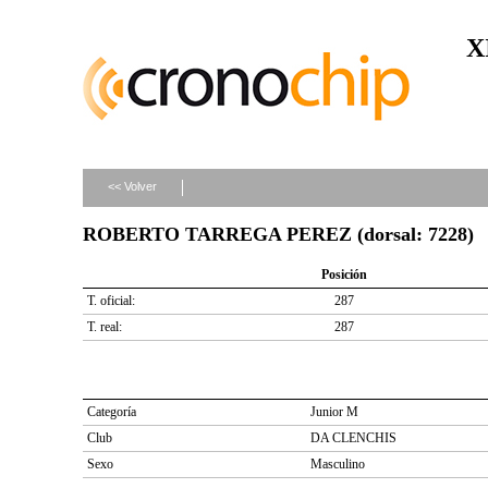
X
<< Volver
ROBERTO TARREGA PEREZ (dorsal: 7228)
Posición
T. oficial:
287
T. real:
287
Categoría
Junior M
Club
DA CLENCHIS
Sexo
Masculino