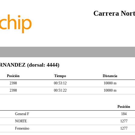
Carrera Nort
ANDEZ (dorsal: 4444)
Posición
Tiempo
Distancia
2398
00:53:12
10000 m
2398
00:51:22
10000 m
Posición
General F
184
NORTE
1277
Femenino
1277