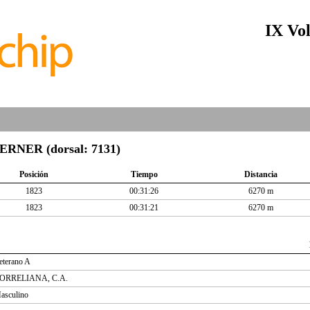
IX Vol
NER (dorsal: 7131)
Posición
Tiempo
Distancia
1823
00:31:26
6270 m
1823
00:31:21
6270 m
eterano A
ORRELIANA, C.A.
asculino