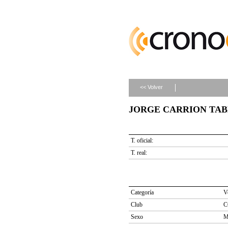
<< Volver
JORGE CARRION TABER
T. oficial:
T. real:
Categoría
V
Club
C
Sexo
M