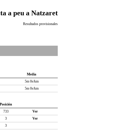
ta a peu a Natzaret
Resultados provisionales
Media
5m 0s/km
5m 0s/km
Posición
733
Ver
3
Ver
3