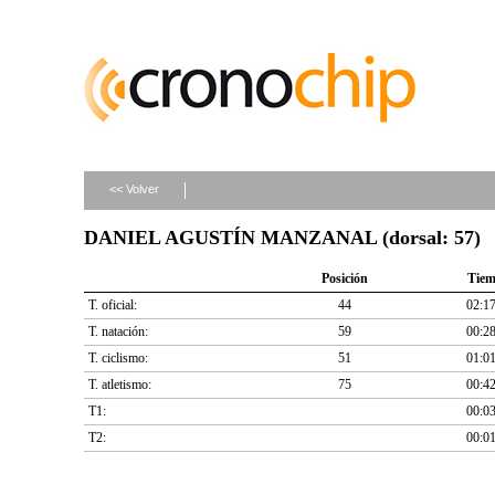
<< Volver
DANIEL AGUSTÍN MANZANAL (dorsal: 57)
Posición
Tie
T. oficial:
44
02:17
T. natación:
59
00:28
T. ciclismo:
51
01:01
T. atletismo:
75
00:42
T1:
00:03
T2:
00:01