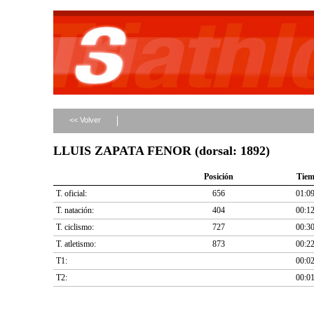
<< Volver
LLUIS ZAPATA FENOR (dorsal: 1892)
Posición
Tie
T. oficial:
656
01:09
T. natación:
404
00:12
T. ciclismo:
727
00:30
T. atletismo:
873
00:22
T1:
00:02
T2:
00:01