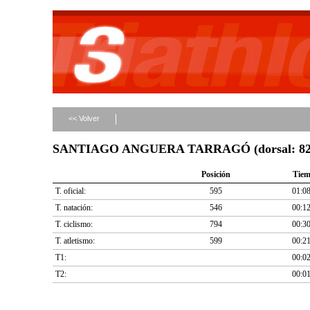
<< Volver
SANTIAGO ANGUERA TARRAGÓ (dorsal: 82
Posición
Tie
T. oficial:
595
01:08
T. natación:
546
00:12
T. ciclismo:
794
00:30
T. atletismo:
599
00:21
T1:
00:02
T2:
00:01