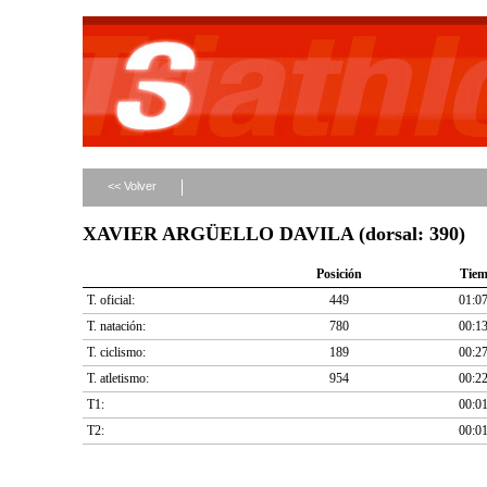
<< Volver
XAVIER ARGÜELLO DAVILA (dorsal: 390)
Posición
Tie
T. oficial:
449
01:07
T. natación:
780
00:13
T. ciclismo:
189
00:27
T. atletismo:
954
00:22
T1:
00:01
T2:
00:01