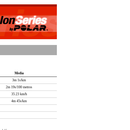
Media
3m 1s/km
2m 19s/100 metros
35.23 km/h
4m 45s/km