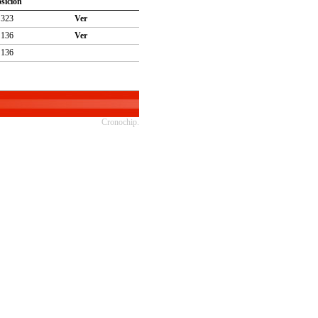
sición
323
Ver
136
Ver
136
Cronochip.