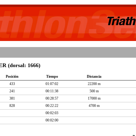
(dorsal: 1666)
Posición
Tiempo
Distancia
433
01:07:02
22200 m
241
00:11:38
500 m
381
00:28:57
17000 m
828
00:22:22
4700 m
00:02:03
00:02:00