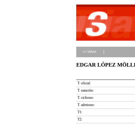
<< Volver
EDGAR LÓPEZ MÖLLER 
T. oficial:
T. natación:
T. ciclismo:
T. atletismo:
T1:
T2: