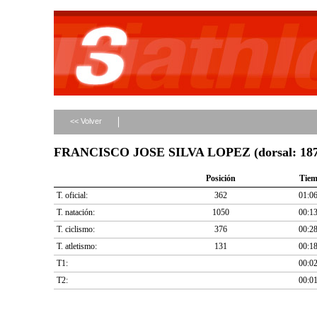
<< Volver
FRANCISCO JOSE SILVA LOPEZ (dorsal: 187
Posición
Tie
T. oficial:
362
01:06
T. natación:
1050
00:13
T. ciclismo:
376
00:28
T. atletismo:
131
00:18
T1:
00:02
T2:
00:01