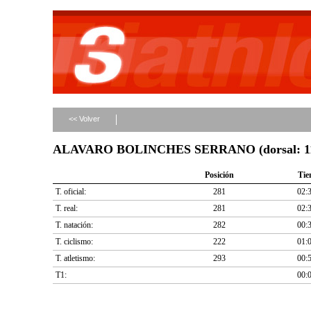
<< Volver
ALAVARO BOLINCHES SERRANO (dorsal: 1
Posición
Ti
T. oficial:
281
02:
T. real:
281
02:
T. natación:
282
00:
T. ciclismo:
222
01:
T. atletismo:
293
00:
T1:
00: