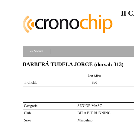
II 
<< Volver
BARBERÁ TUDELA JORGE (dorsal: 313)
Posición
T. oficial:
390
Categoría
SENIOR MASC
Club
BIT A BIT RUNNING
Sexo
Masculino