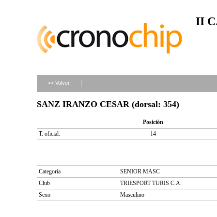
II 
<< Volver
SANZ IRANZO CESAR (dorsal: 354)
Posición
T. oficial:
14
Categoría
SENIOR MASC
Club
TRIESPORT TURIS C.A.
Sexo
Masculino