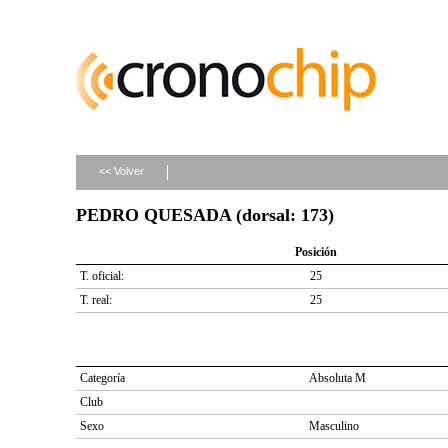
<< Volver
PEDRO QUESADA (dorsal: 173)
Posición
T. oficial:
25
T. real:
25
Categoría
Absoluta M
Club
Sexo
Masculino