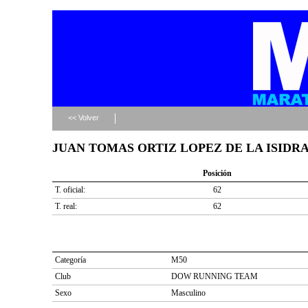
<< Volver
JUAN TOMAS ORTIZ LOPEZ DE LA ISIDRA (d
Posición
T. oficial:
62
T. real:
62
Categoría
M50
Club
DOW RUNNING TEAM
Sexo
Masculino