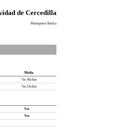
idad de Cercedilla
Motorpress Ibérica
Media
7m 36s/km
7m 23s/km
Ver
Ver