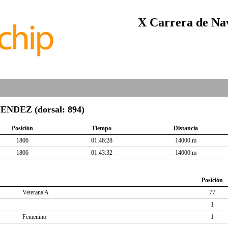
X Carrera de Nav
DEZ (dorsal: 894)
Posición
Tiempo
Distancia
1806
01:46:28
14000 m
1806
01:43:32
14000 m
Posición
Veterana A
77
1
Femenino
1