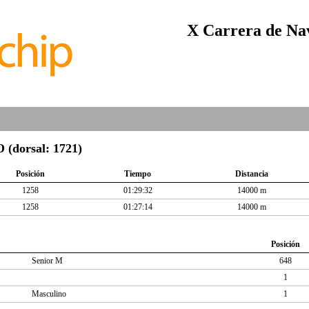
X Carrera de Nav
dorsal: 1721)
Posición
Tiempo
Distancia
1258
01:29:32
14000 m
1258
01:27:14
14000 m
Posición
Senior M
648
1
Masculino
1