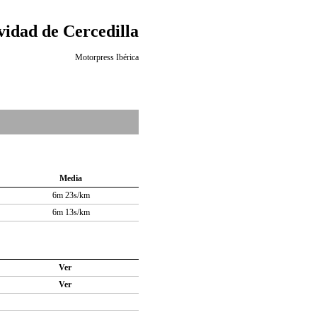
idad de Cercedilla
Motorpress Ibérica
Media
6m 23s/km
6m 13s/km
Ver
Ver