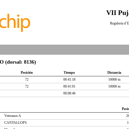
VII Puj
Regidoria d’E
dorsal: 8136)
Posición
Tiempo
Distancia
72
00:41:18
10000 m
72
00:41:01
10000 m
00:08:46
Posi
Veteranos A
2
CANTALLOPS
1