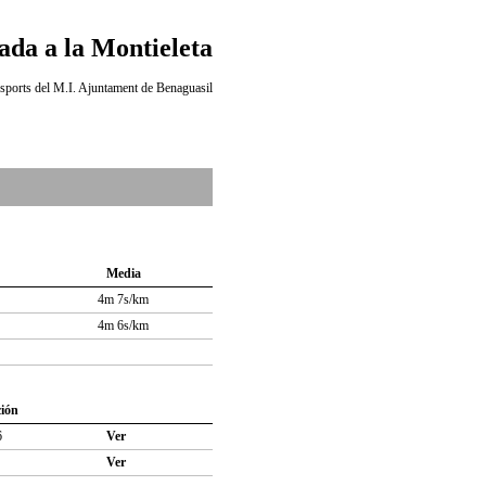
ada a la Montieleta
sports del M.I. Ajuntament de Benaguasil
Media
4m 7s/km
4m 6s/km
ción
6
Ver
Ver