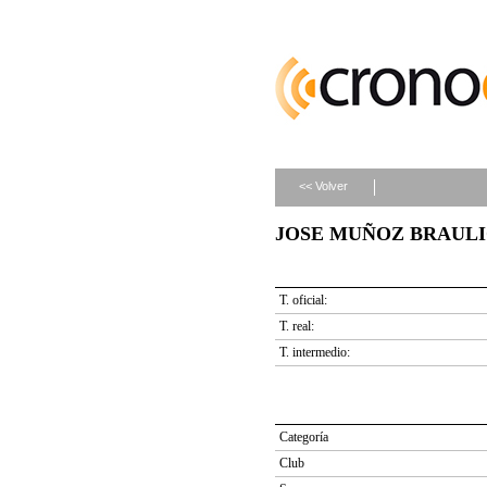
<< Volver
JOSE MUÑOZ BRAULIO (
T. oficial:
T. real:
T. intermedio:
Categoría
Club